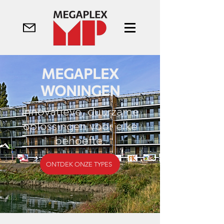
MEGAPLEX
WONINGEN
Innovatieve, duurzame
oplossingen voor elke
behoefte.
ONTDEK ONZE TYPES