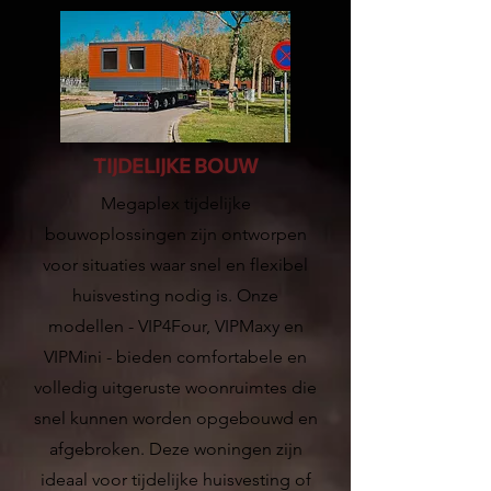
TIJDELIJKE BOUW
Megaplex tijdelijke
bouwoplossingen zijn ontworpen
voor situaties waar snel en flexibel
huisvesting nodig is. Onze
modellen - VIP4Four, VIPMaxy en
VIPMini - bieden comfortabele en
volledig uitgeruste woonruimtes die
snel kunnen worden opgebouwd en
afgebroken. Deze woningen zijn
ideaal voor tijdelijke huisvesting of