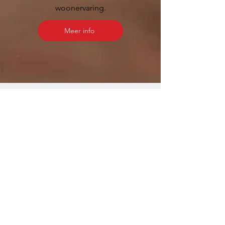
woonervaring.
Meer info
Waarom kiezen
voor Prefab?
Houten prefab woningen combineren de
voordelen van prefab bouw met de
natuurlijke schoonheid en duurzaamheid
van hout. Ze bieden een snelle
bouwmethode, waardoor projecten efficiënt
worden gerealiseerd zonder in te boeten
aan kwaliteit. Hout als hernieuwbare
grondstof draagt bij aan een groenere