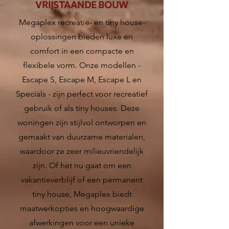
VRIJSTAANDE BOUW
Megaplex recreatie- en tiny house-
oplossingen bieden luxe en
comfort in een compacte en
flexibele vorm. Onze modellen -
Escape S, Escape M, Escape L en
Specials - zijn perfect voor recreatief
gebruik of als tiny houses. Deze
woningen zijn stijlvol ontworpen en
gemaakt van duurzame materialen,
waardoor ze zeer milieuvriendelijk
zijn. Of het nu gaat om een
vakantieverblijf of een permanent
tiny house, Megaplex biedt
maatwerkopties en hoogwaardige
afwerkingen voor een unieke