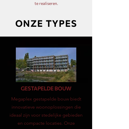
te realiseren.
ONZE TYPES
GESTAPELDE BOUW
Megaplex gestapelde bouw biedt
innovatieve woonoplossingen die
ideaal zijn voor stedelijke gebieden
en compacte locaties. Onze