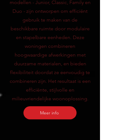
modellen - Junior, Classic, Family en
Duo - zijn ontworpen om efficiënt
gebruik te maken van de
beschikbare ruimte door modulaire
en stapelbare eenheden. Deze
woningen combineren
hoogwaardige afwerkingen met
duurzame materialen, en bieden
flexibiliteit doordat ze eenvoudig te
combineren zijn. Het resultaat is een
efficiënte, stijlvolle en
milieuvriendelijke woonoplossing.
Meer info